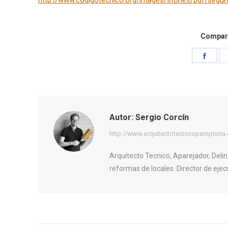
http://www.codigotecnico.org/images/stories/pdf/segur
Compart
Shar
on
Face
Autor:
Sergio Corcín
http://www.arquitectotecnicopamplona
Arquitecto Tecnico, Aparejador, Delin
reformas de locales. Director de ejec