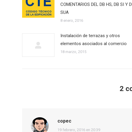
COMENTARIOS DEL DB HS, DB SI Y D
SUA
8 enero, 2016
Instalación de terrazas y otros
elementos asociados al comercio
18 marzo, 2015
2 c
copec
dice:
19 febrero, 2016 en 20:39