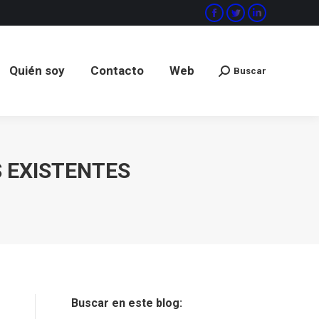
Facebook
Twitter
Linkedin
Quién soy
Contacto
Web
Buscar
Buscar:
Quién soy
Contacto
Web
Buscar
Buscar:
S EXISTENTES
Buscar en este blog: