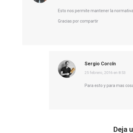
Esto nos permite mantener la normativa y
Gracias por compartir
Sergio Corcín
dice:
25 febrero, 2016 en 8:53
Para esto y para mas cos
Deja 