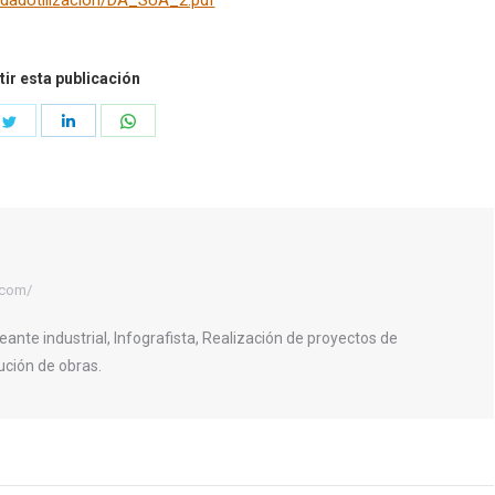
idadUtilizacion/DA_SUA_2.pdf
ir esta publicación
e
Share
Share
Share
on
on
on
book
Twitter
LinkedIn
WhatsApp
.com/
eante industrial, Infografista, Realización de proyectos de
ución de obras.