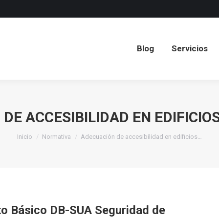
Blog
Servicios
Blog
Servicios
DE ACCESIBILIDAD EN EDIFICIO
Estás aquí:
Inicio
Normativa
Adecuación de accesibilidad en edificios…
o Básico DB-SUA Seguridad de