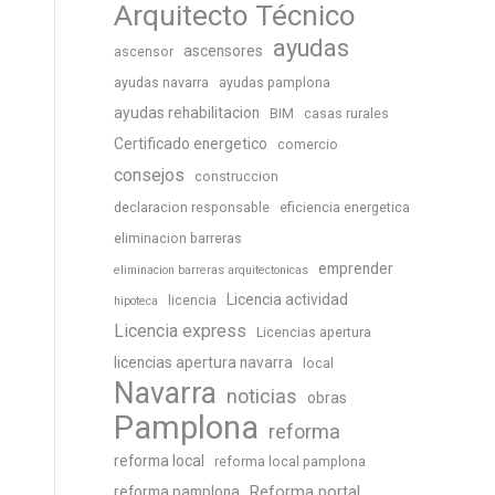
Arquitecto Técnico
ayudas
ascensores
ascensor
ayudas navarra
ayudas pamplona
ayudas rehabilitacion
BIM
casas rurales
Certificado energetico
comercio
consejos
construccion
declaracion responsable
eficiencia energetica
eliminacion barreras
emprender
eliminacion barreras arquitectonicas
Licencia actividad
licencia
hipoteca
Licencia express
Licencias apertura
licencias apertura navarra
local
Navarra
noticias
obras
Pamplona
reforma
reforma local
reforma local pamplona
Reforma portal
reforma pamplona