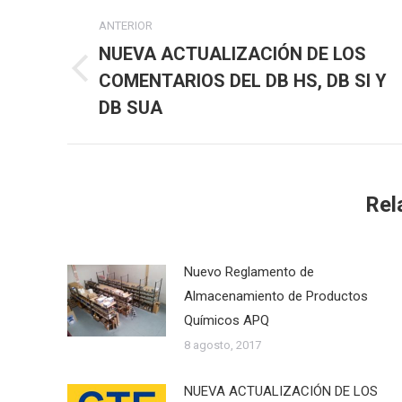
Navegación
ANTERIOR
entre
NUEVA ACTUALIZACIÓN DE LOS
COMENTARIOS DEL DB HS, DB SI Y
Publicación
publicaciones
anterior:
DB SUA
Rel
Nuevo Reglamento de
Almacenamiento de Productos
Químicos APQ
8 agosto, 2017
NUEVA ACTUALIZACIÓN DE LOS