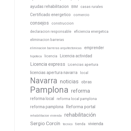
ayudas rehabilitacion
BIM
casas rurales
Certificado energetico
comercio
consejos
construccion
declaracion responsable
eficiencia energetica
eliminacion barreras
emprender
eliminacion barreras arquitectonicas
Licencia actividad
licencia
hipoteca
Licencia express
Licencias apertura
licencias apertura navarra
local
Navarra
noticias
obras
Pamplona
reforma
reforma local
reforma local pamplona
Reforma portal
reforma pamplona
rehabilitación
rehabilitacion vivienda
Sergio Corcín
vivienda
tienda
tecnico