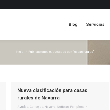
Blog
Servicios
Blog
Servicios
Inicio
Publicaciones etiquetadas con "casas rurales"
Estás aquí:
Nueva clasificación para casas
rurales de Navarra
Ayudas
,
Consejos
,
Navarra
,
Noticias
,
Pamplona