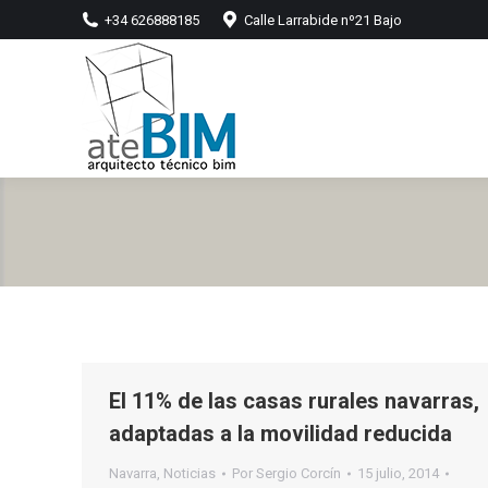
+34 626888185
Calle Larrabide nº21 Bajo
El 11% de las casas rurales navarras,
adaptadas a la movilidad reducida
Navarra
,
Noticias
Por
Sergio Corcín
15 julio, 2014