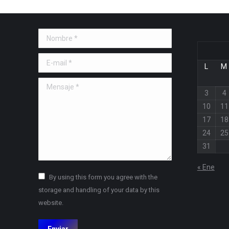
Nombre *
E-mail *
L
M
Mensaje *
3
4
10
11
17
18
24
25
31
« Ene
By using this form you agree with the
storage and handling of your data by this
website.