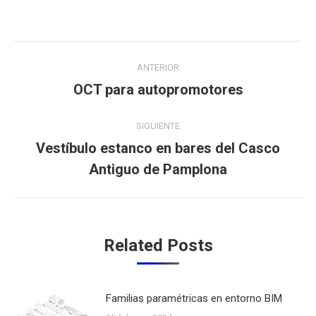
Navegación
ANTERIOR
entre
OCT para autopromotores
Publicación
anterior:
publicaciones
SIGUIENTE
Vestíbulo estanco en bares del Casco
Publicación
Antiguo de Pamplona
siguiente:
Related Posts
Familias paramétricas en entorno BIM