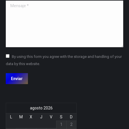
Mensaje *
By using this form you agree with the storage and handling of your
data by this website.
Enviar
agosto 2026
L
M
X
J
V
S
D
1
2