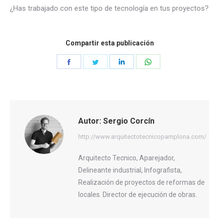
¿Has trabajado con este tipo de tecnología en tus proyectos?
Compartir esta publicación
Share
Share
Share
Share
on
on
on
on
Facebook
Twitter
LinkedIn
WhatsApp
Autor:
Sergio Corcín
http://www.arquitectotecnicopamplona.com/
Arquitecto Tecnico, Aparejador,
Delineante industrial, Infografista,
Realización de proyectos de reformas de
locales. Director de ejecución de obras.