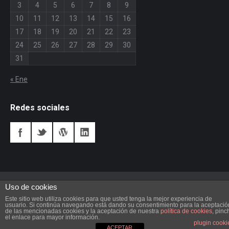
3
4
5
6
7
8
9
10
11
12
13
14
15
16
17
18
19
20
21
22
23
24
25
26
27
28
29
30
31
« Ene
Redes sociales
Uso de cookies
Este sitio web utiliza cookies para que usted tenga la mejor experiencia de
usuario. Si continúa navegando está dando su consentimiento para la aceptació
de las mencionadas cookies y la aceptación de nuestra
política de cookies
, pinc
el enlace para mayor información.
plugin cooki
Dream-Theme — truly
premium WordPress themes
ACEPTAR