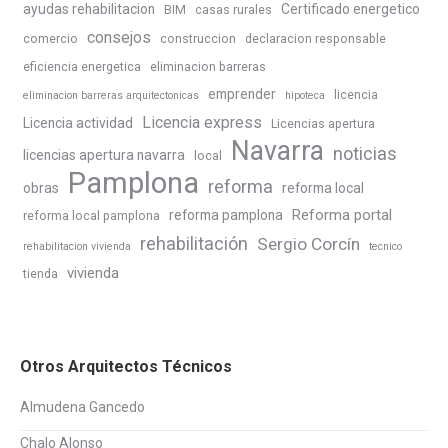
ayudas rehabilitacion
Certificado energetico
BIM
casas rurales
consejos
comercio
construccion
declaracion responsable
eficiencia energetica
eliminacion barreras
emprender
licencia
eliminacion barreras arquitectonicas
hipoteca
Licencia express
Licencia actividad
Licencias apertura
Navarra
noticias
licencias apertura navarra
local
Pamplona
reforma
obras
reforma local
Reforma portal
reforma pamplona
reforma local pamplona
rehabilitación
Sergio Corcín
rehabilitacion vivienda
tecnico
vivienda
tienda
Otros Arquitectos Técnicos
Almudena Gancedo
Chalo Alonso