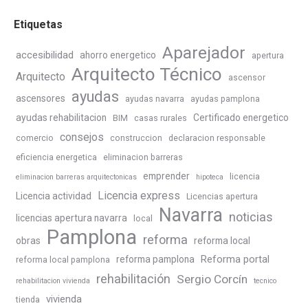
Etiquetas
Aparejador
accesibilidad
ahorro energetico
apertura
Arquitecto Técnico
Arquitecto
ascensor
ayudas
ascensores
ayudas navarra
ayudas pamplona
ayudas rehabilitacion
Certificado energetico
BIM
casas rurales
consejos
comercio
construccion
declaracion responsable
eficiencia energetica
eliminacion barreras
emprender
licencia
eliminacion barreras arquitectonicas
hipoteca
Licencia express
Licencia actividad
Licencias apertura
Navarra
noticias
licencias apertura navarra
local
Pamplona
reforma
obras
reforma local
Reforma portal
reforma pamplona
reforma local pamplona
rehabilitación
Sergio Corcín
rehabilitacion vivienda
tecnico
vivienda
tienda