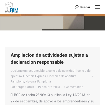
Buscar
Buscar:
Estás aquí:
Ampliacion de actividades sujetas a
declaracion responsable
Declaracion responsable
,
Licencia de actividad
,
licencia de
apertura
,
Licencia Express
,
Licencias de apertura
Pamplona
,
Navarra
,
Pamplona
Por
Sergio Corcín
19 octubre, 2013
4 Comentarios
El BOE de fecha 28/09/13 publica la Ley 14/2013, de
27 de septiembre, de apoyo a los emprendedores y su