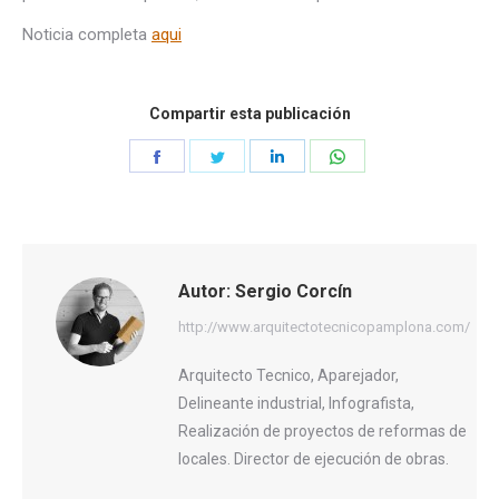
Noticia completa
aqui
Compartir esta publicación
Share
Share
Share
Share
on
on
on
on
Facebook
Twitter
LinkedIn
WhatsApp
Autor:
Sergio Corcín
http://www.arquitectotecnicopamplona.com/
Arquitecto Tecnico, Aparejador,
Delineante industrial, Infografista,
Realización de proyectos de reformas de
locales. Director de ejecución de obras.