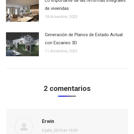
Lo importante de las reformas integrales
de viviendas
18 diciembre, 2023
Generación de Planos de Estado Actual
con Escaneo 3D
11 diciembre, 2023
2 comentarios
Erwin
dice:
3 julio, 2015 en 15:30