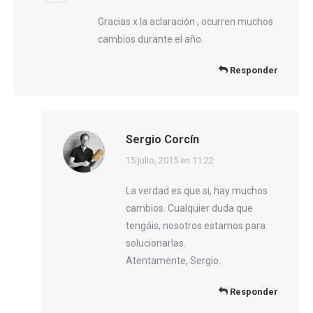
Gracias x la aclaración , ocurren muchos
cambios durante el año.
Responder
Sergio Corcín
dice:
15 julio, 2015 en 11:22
La verdad es que si, hay muchos
cambios. Cualquier duda que
tengáis, nosotros estamos para
solucionarlas.
Atentamente, Sergio.
Responder