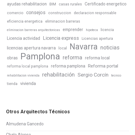
ayudas rehabilitacion
Certificado energetico
BIM
casas rurales
consejos
comercio
construccion
declaracion responsable
eficiencia energetica
eliminacion barreras
emprender
licencia
eliminacion barreras arquitectonicas
hipoteca
Licencia express
Licencia actividad
Licencias apertura
Navarra
noticias
licencias apertura navarra
local
Pamplona
reforma
obras
reforma local
Reforma portal
reforma pamplona
reforma local pamplona
rehabilitación
Sergio Corcín
rehabilitacion vivienda
tecnico
vivienda
tienda
Otros Arquitectos Técnicos
Almudena Gancedo
Chalo Alonso