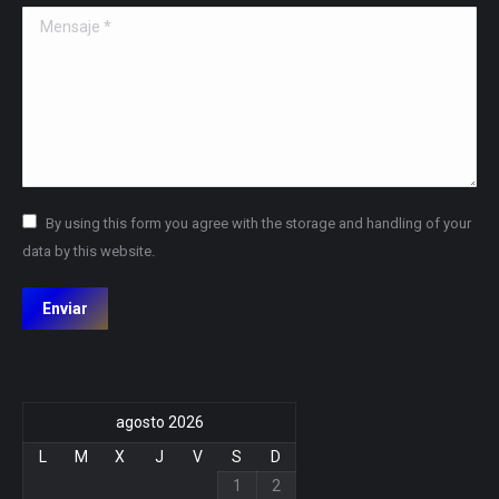
Mensaje *
By using this form you agree with the storage and handling of your
data by this website.
Enviar
agosto 2026
L
M
X
J
V
S
D
1
2