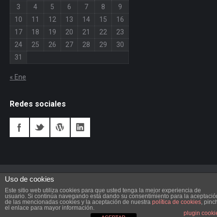
3
4
5
6
7
8
9
10
11
12
13
14
15
16
17
18
19
20
21
22
23
24
25
26
27
28
29
30
31
« Ene
Redes sociales
Uso de cookies
Este sitio web utiliza cookies para que usted tenga la mejor experiencia de
usuario. Si continúa navegando está dando su consentimiento para la aceptació
de las mencionadas cookies y la aceptación de nuestra
política de cookies
, pinc
el enlace para mayor información.
plugin cooki
Dream-Theme — truly
premium WordPress themes