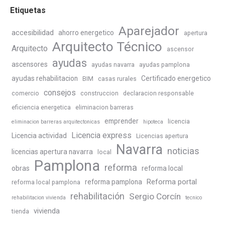
Etiquetas
Aparejador
accesibilidad
ahorro energetico
apertura
Arquitecto Técnico
Arquitecto
ascensor
ayudas
ascensores
ayudas navarra
ayudas pamplona
ayudas rehabilitacion
Certificado energetico
BIM
casas rurales
consejos
comercio
construccion
declaracion responsable
eficiencia energetica
eliminacion barreras
emprender
licencia
eliminacion barreras arquitectonicas
hipoteca
Licencia express
Licencia actividad
Licencias apertura
Navarra
noticias
licencias apertura navarra
local
Pamplona
reforma
obras
reforma local
Reforma portal
reforma pamplona
reforma local pamplona
rehabilitación
Sergio Corcín
rehabilitacion vivienda
tecnico
vivienda
tienda