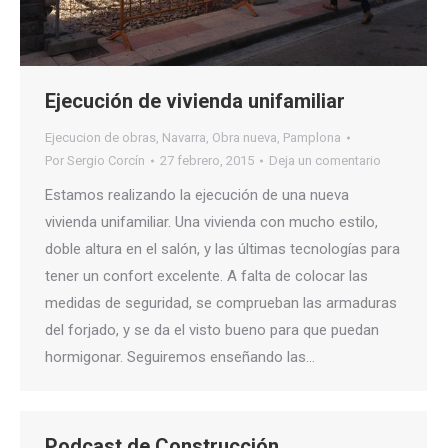
Ejecución de vivienda unifamiliar
Ejecucion de obras
,
Navarra
,
Obra nueva
,
Pamplona
Por
Sergio Corcín
27 febrero, 2015
Deja un comentario
Estamos realizando la ejecución de una nueva
vivienda unifamiliar. Una vivienda con mucho estilo,
doble altura en el salón, y las últimas tecnologías para
tener un confort excelente. A falta de colocar las
medidas de seguridad, se comprueban las armaduras
del forjado, y se da el visto bueno para que puedan
hormigonar. Seguiremos enseñando las…
Podcast de Construcción