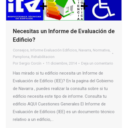
Necesitas un Informe de Evaluación de
Edificio?
Consejos
,
Informe Evaluación Edificios
,
Navarra
,
Normativa
,
Pamplona
,
Rehabilitacion
Por
Sergio Corcín
11 diciembre, 2014
Deja un comentario
Has mirado si tu edificio necesita un Informe de
Evaluación de Edificio (IEE)? En la pagina del Gobierno
de Navarra , puedes realizar la consulta sobre si tu
edificio necesita este tipo de informe. Consulta tu
edificio AQUI Cuestiones Generales El Informe de
Evaluación de Edificios (IEE) es un documento técnico
relativo a un edificio,…