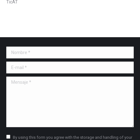
TicAT
Nombre *
E-mail *
Mensaje *
By using this form you agree with the storage and handling of your