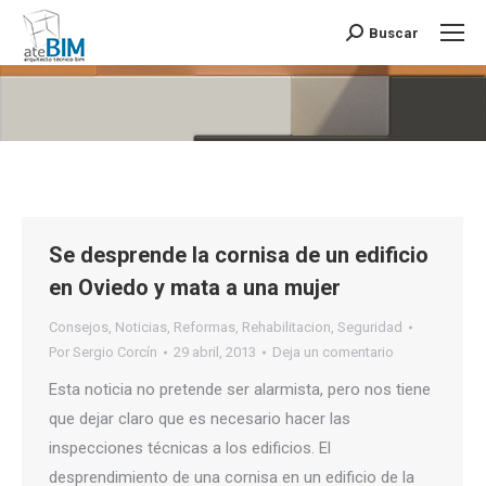
Buscar
Buscar:
Estás aquí:
Se desprende la cornisa de un edificio
en Oviedo y mata a una mujer
Consejos
,
Noticias
,
Reformas
,
Rehabilitacion
,
Seguridad
Por
Sergio Corcín
29 abril, 2013
Deja un comentario
Esta noticia no pretende ser alarmista, pero nos tiene
que dejar claro que es necesario hacer las
inspecciones técnicas a los edificios. El
desprendimiento de una cornisa en un edificio de la