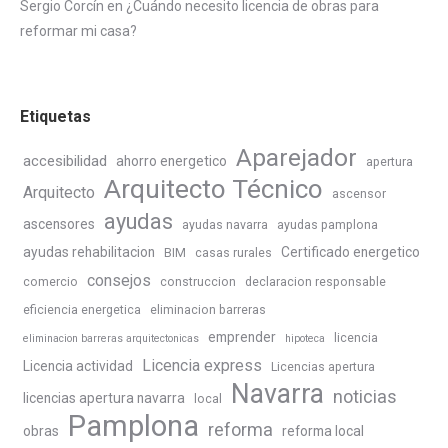
Sergio Corcín
en
¿Cuándo necesito licencia de obras para
reformar mi casa?
Etiquetas
Aparejador
accesibilidad
ahorro energetico
apertura
Arquitecto Técnico
Arquitecto
ascensor
ayudas
ascensores
ayudas navarra
ayudas pamplona
ayudas rehabilitacion
Certificado energetico
BIM
casas rurales
consejos
comercio
construccion
declaracion responsable
eficiencia energetica
eliminacion barreras
emprender
licencia
eliminacion barreras arquitectonicas
hipoteca
Licencia express
Licencia actividad
Licencias apertura
Navarra
noticias
licencias apertura navarra
local
Pamplona
reforma
obras
reforma local