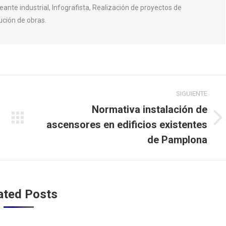
eante industrial, Infografista, Realización de proyectos de
ución de obras.
SIGUIENTE
Normativa instalación de
ascensores en edificios existentes
Publicación
siguiente:
de Pamplona
ated Posts