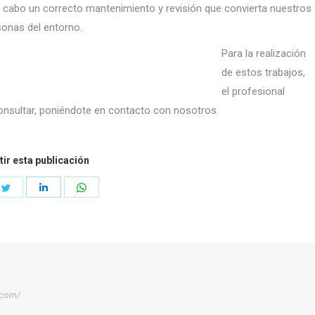
 a cabo un correcto mantenimiento y revisión que convierta nuestros
sonas del entorno.
Para la realización
de estos trabajos,
el profesional
consultar, poniéndote en contacto con nosotros.
ir esta publicación
e
Share
Share
Share
on
on
on
book
Twitter
LinkedIn
WhatsApp
.com/