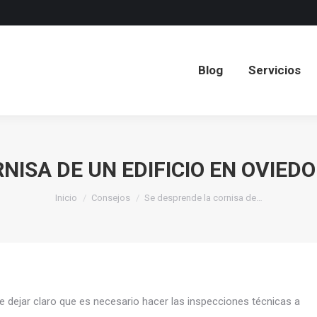
Blog
Servicios
Blog
Servicios
NISA DE UN EDIFICIO EN OVIED
Estás aquí:
Inicio
Consejos
Se desprende la cornisa de…
ue dejar claro que es necesario hacer las inspecciones técnicas a