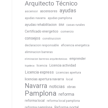
Arquitecto Técnico
ayudas
ascensores
ascensor
ayudas navarra
ayudas pamplona
ayudas rehabilitacion
BIM
casas rurales
Certificado energetico
comercio
consejos
construccion
declaracion responsable
eficiencia energetica
eliminacion barreras
emprender
eliminacion barreras arquitectonicas
Licencia actividad
licencia
hipoteca
Licencia express
Licencias apertura
licencias apertura navarra
local
Navarra
noticias
obras
Pamplona
reforma
reforma local
reforma local pamplona
Reforma portal
reforma pamplona