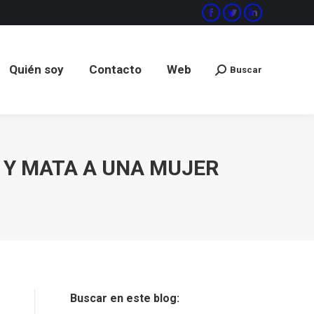
Facebook
Twitter
Linkedin
Quién soy
Contacto
Web
Buscar
Buscar:
Quién soy
Contacto
Web
Buscar
Buscar:
O Y MATA A UNA MUJER
Buscar en este blog: