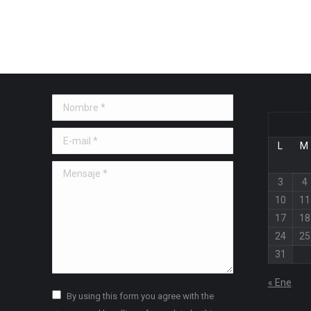
Nombre *
E-mail *
L
M
Mensaje *
3
4
10
11
17
18
24
25
31
« Ene
By using this form you agree with the