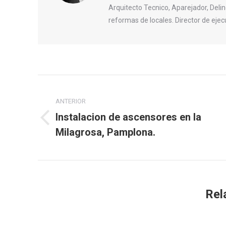
Arquitecto Tecnico, Aparejador, Delin
reformas de locales. Director de ejec
Navegación
entre
ANTERIOR
Instalacion de ascensores en la
Publicación
publicaciones
Milagrosa, Pamplona.
anterior:
Rel