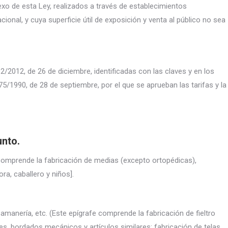
xo de esta Ley, realizados a través de establecimientos
cional, y cuya superficie útil de exposición y venta al público no sea
2/2012, de 26 de diciembre, identificadas con las claves y en los
5/1990, de 28 de septiembre, por el que se aprueban las tarifas y la
:
unto.
e comprende la fabricación de medias (excepto ortopédicas),
ra, caballero y niños].
asamanería, etc. (Este epígrafe comprende la fabricación de fieltro
ajes, bordados mecánicos y artículos similares; fabricación de telas