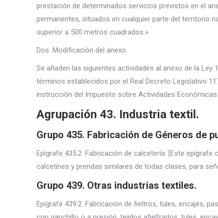
prestación de determinados servicios previstos en el ane
permanentes, situados en cualquier parte del territorio na
superior a 500 metros cuadrados.»
Dos. Modificación del anexo.
Se añaden las siguientes actividades al anexo de la Ley 1
términos establecidos por el Real Decreto Legislativo 117
instrucción del Impuesto sobre Actividades Económicas
Agrupación 43. Industria textil.
Grupo 435. Fabricación de Géneros de p
Epígrafe 435.2. Fabricación de calcetería. [Este epígraf
calcetines y prendas similares de todas clases, para seño
Grupo 439. Otras industrias textiles.
Epígrafe 439.2. Fabricación de fieltros, tules, encajes, p
con ganchillo o a presión, tejidos afieltrados; tules, enc