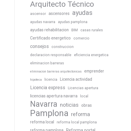
Arquitecto Técnico
ayudas
ascensores
ascensor
ayudas navarra
ayudas pamplona
ayudas rehabilitacion
BIM
casas rurales
Certificado energetico
comercio
consejos
construccion
declaracion responsable
eficiencia energetica
eliminacion barreras
emprender
eliminacion barreras arquitectonicas
Licencia actividad
licencia
hipoteca
Licencia express
Licencias apertura
licencias apertura navarra
local
Navarra
noticias
obras
Pamplona
reforma
reforma local
reforma local pamplona
Reforma portal
reforma pamplona