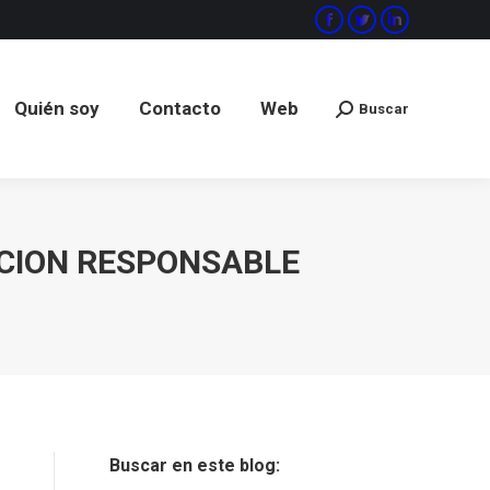
Facebook
Twitter
Linkedin
Quién soy
Contacto
Web
Buscar
Buscar:
Quién soy
Contacto
Web
Buscar
Buscar:
ACION RESPONSABLE
Buscar en este blog: