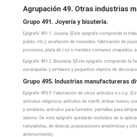
Agrupación 49. Otras industrias m
Grupo 491. Joyería y bisutería.
Epígrafe 491.1. Joyería. [Este epígrafe comprende el trab
pulido, etc.); acuñación de monedas; fabricación de joya
preciosos, plata de Ley o metales comunes chapados, así
Epígrafe 491.2. Bisutería. [(Este epígrafe comprende la fa
escarapelas y similares y pequeños objetos de decoración 
Grupo 495. Industrias manufactureras di
Epígrafe 495.9. Fabricación de otros artículos n.c.o.p. (
artículos religiosos; artículos de marfil, ámbar, hueso, cu
y similares; artículos para fumador; pantallas para lámpara
adorno. De este epígrafe quedarán excluidos de la aplicac
naturalistas, de disecar, preparaciones anatómicas y ot
anteriormente).