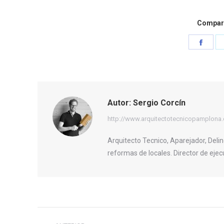
Compart
Shar
on
Face
Autor:
Sergio Corcín
http://www.arquitectotecnicopamplona
Arquitecto Tecnico, Aparejador, Delin
reformas de locales. Director de ejec
Navegación