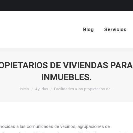
Blog
Servicios
Blog
Servicios
ROPIETARIOS DE VIVIENDAS PARA
INMUEBLES.
Estás aquí:
Inicio
Ayudas
Facilidades a los propietarios de…
econocidas a las comunidades de vecinos, agrupaciones de