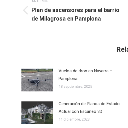
ANTERIOR
entre
Plan de ascensores para el barrio
Publicación
de Milagrosa en Pamplona
publicaciones
anterior:
Rel
Vuelos de dron en Navarra –
Pamplona
18 septiembre, 2025
Generación de Planos de Estado
Actual con Escaneo 3D
11 diciembre, 2023