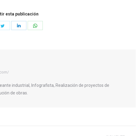
ir esta publicación
e
Share
Share
Share
on
on
on
book
Twitter
LinkedIn
WhatsApp
.com/
eante industrial, Infografista, Realización de proyectos de
ución de obras.