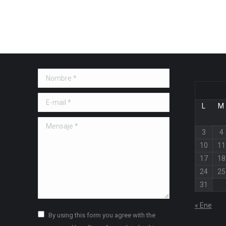
Nombre *
E-mail *
L
M
Mensaje *
3
4
10
11
17
18
24
25
31
« Ene
By using this form you agree with the