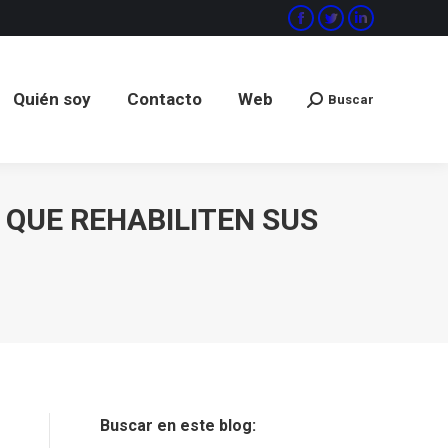
Facebook
Twitter
Linkedin
Quién soy
Contacto
Web
Buscar
Buscar:
Quién soy
Contacto
Web
Buscar
Buscar:
 QUE REHABILITEN SUS
Buscar en este blog: