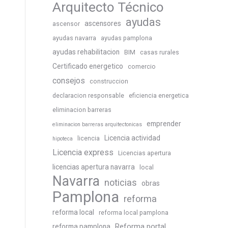
Arquitecto Técnico
ayudas
ascensores
ascensor
ayudas navarra
ayudas pamplona
ayudas rehabilitacion
BIM
casas rurales
Certificado energetico
comercio
consejos
construccion
declaracion responsable
eficiencia energetica
eliminacion barreras
emprender
eliminacion barreras arquitectonicas
Licencia actividad
licencia
hipoteca
Licencia express
Licencias apertura
licencias apertura navarra
local
Navarra
noticias
obras
Pamplona
reforma
reforma local
reforma local pamplona
Reforma portal
reforma pamplona