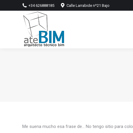
+34 626888185
Calle Larrabide nº21 Bajo
Me suena mucho esa frase de… No tengo sitio para coloc