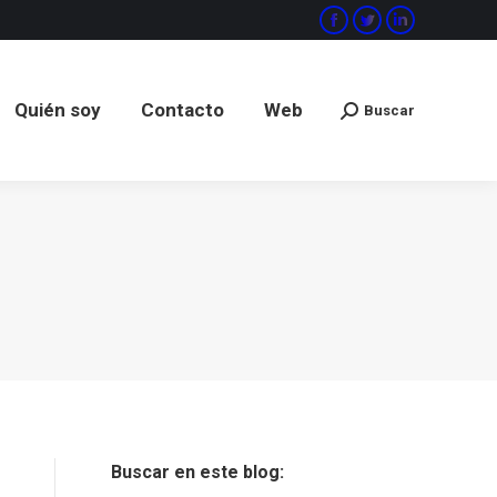
Facebook
Twitter
Linkedin
Quién soy
Contacto
Web
Buscar
Buscar:
Quién soy
Contacto
Web
Buscar
Buscar:
Buscar en este blog: