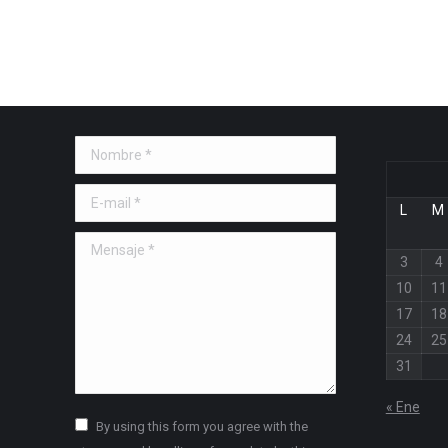
Nombre *
E-mail *
L
M
Mensaje *
3
4
10
11
17
18
24
25
31
« Ene
By using this form you agree with the