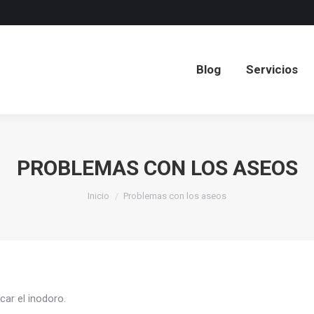
Blog
Servicios
Blog
Servicios
PROBLEMAS CON LOS ASEOS
Estás aquí:
Inicio
Problemas con los aseos
ar el inodoro.