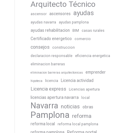
Arquitecto Técnico
ayudas
ascensores
ascensor
ayudas navarra
ayudas pamplona
ayudas rehabilitacion
BIM
casas rurales
Certificado energetico
comercio
consejos
construccion
declaracion responsable
eficiencia energetica
eliminacion barreras
emprender
eliminacion barreras arquitectonicas
Licencia actividad
licencia
hipoteca
Licencia express
Licencias apertura
licencias apertura navarra
local
Navarra
noticias
obras
Pamplona
reforma
reforma local
reforma local pamplona
Reforma portal
reforma pamplona