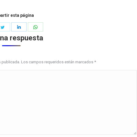
rtir esta página
e
Share
Share
Share
on
on
on
una respuesta
book
Twitter
LinkedIn
WhatsApp
erá publicada. Los campos requeridos están marcados
*