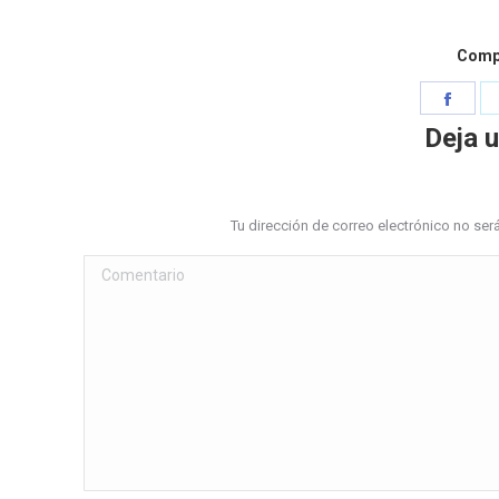
Compa
Shar
on
Deja 
Face
Tu dirección de correo electrónico no s
Comentario