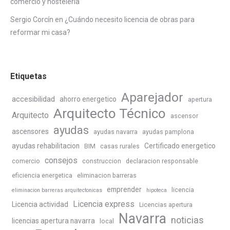
comercio y hosteleria
Sergio Corcín
en
¿Cuándo necesito licencia de obras para
reformar mi casa?
Etiquetas
Aparejador
accesibilidad
ahorro energetico
apertura
Arquitecto Técnico
Arquitecto
ascensor
ayudas
ascensores
ayudas navarra
ayudas pamplona
ayudas rehabilitacion
Certificado energetico
BIM
casas rurales
consejos
comercio
construccion
declaracion responsable
eficiencia energetica
eliminacion barreras
emprender
licencia
eliminacion barreras arquitectonicas
hipoteca
Licencia express
Licencia actividad
Licencias apertura
Navarra
noticias
licencias apertura navarra
local