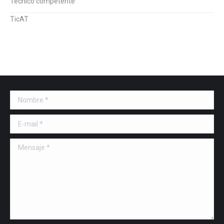
Tecnico competente
TicAT
Nombre *
E-mail *
Mensaje *