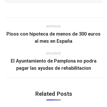
Navegación
ANTERIOR
entre
Pisos con hipoteca de menos de 300 euros
Publicación
al mes en España
publicaciones
anterior:
SIGUIENTE
El Ayuntamiento de Pamplona no podra
Publicación
pagar las ayudas de rehabilitacion
siguiente:
Related Posts