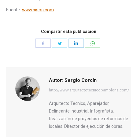
Fuente:
www.pisos.com
Compartir esta publicación
Share
Share
Share
Share
on
on
on
on
Facebook
Twitter
LinkedIn
WhatsApp
Autor:
Sergio Corcín
http://www.arquitectotecnicopamplona.com/
Arquitecto Tecnico, Aparejador,
Delineante industrial, Infografista,
Realización de proyectos de reformas de
locales. Director de ejecución de obras.