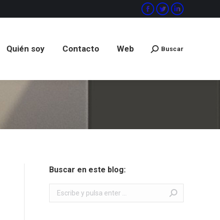
Facebook
Twitter
Linkedin
Quién soy
Contacto
Web
Buscar
Buscar:
Quién soy
Contacto
Web
Buscar
Buscar:
Buscar en este blog:
Buscar: