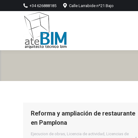
+34 626888185
Calle Larrabide nº21 Bajo
Reforma y ampliación de restaurante
en Pamplona
Ejecucion de obras
,
Licencia de actividad
,
Licencias de