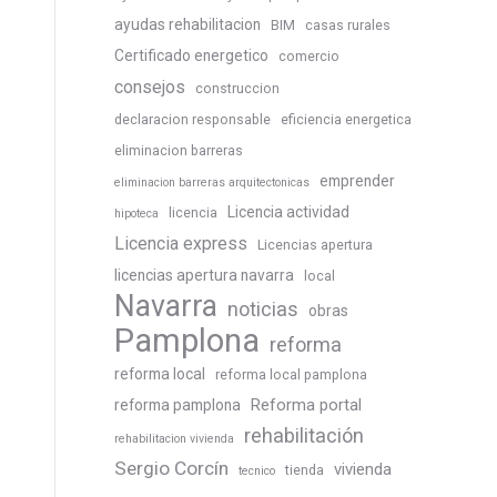
ayudas rehabilitacion
BIM
casas rurales
Certificado energetico
comercio
consejos
construccion
declaracion responsable
eficiencia energetica
eliminacion barreras
emprender
eliminacion barreras arquitectonicas
Licencia actividad
licencia
hipoteca
Licencia express
Licencias apertura
licencias apertura navarra
local
Navarra
noticias
obras
Pamplona
reforma
reforma local
reforma local pamplona
Reforma portal
reforma pamplona
rehabilitación
rehabilitacion vivienda
Sergio Corcín
vivienda
tienda
tecnico