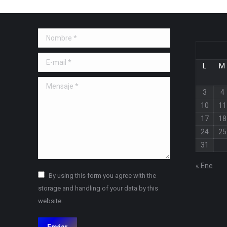
Nombre *
E-mail *
L
M
Mensaje *
3
4
10
11
17
18
24
25
31
« Ene
By using this form you agree with the
storage and handling of your data by this
website.