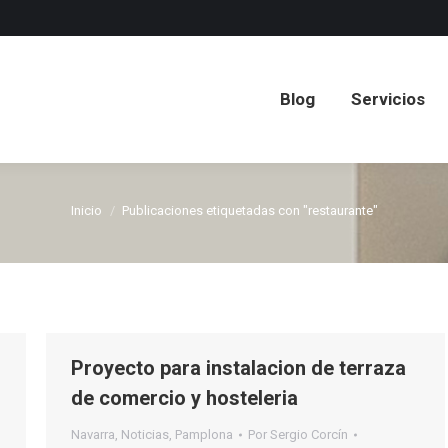
Blog
Servicios
Blog
Servicios
Inicio
Publicaciones etiquetadas con "restaurante"
Estás aquí:
Proyecto para instalacion de terraza
de comercio y hosteleria
Navarra
,
Noticias
,
Pamplona
Por
Sergio Corcín