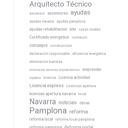
Arquitecto Técnico
ayudas
ascensores
ascensor
ayudas navarra
ayudas pamplona
ayudas rehabilitacion
BIM
casas rurales
Certificado energetico
comercio
consejos
construccion
declaracion responsable
eficiencia energetica
eliminacion barreras
emprender
eliminacion barreras arquitectonicas
Licencia actividad
licencia
hipoteca
Licencia express
Licencias apertura
licencias apertura navarra
local
Navarra
noticias
obras
Pamplona
reforma
reforma local
reforma local pamplona
Reforma portal
reforma pamplona