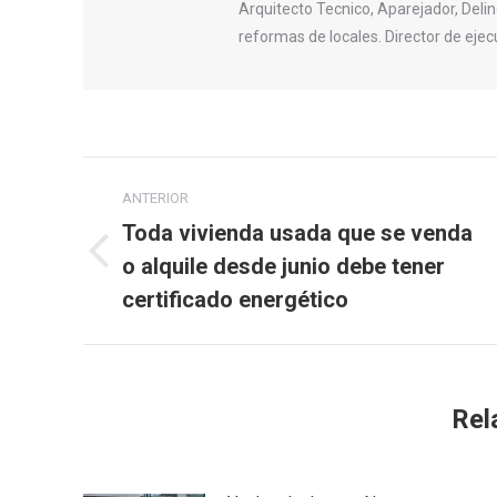
Arquitecto Tecnico, Aparejador, Delin
reformas de locales. Director de ejec
Navegación
ANTERIOR
entre
Toda vivienda usada que se venda
o alquile desde junio debe tener
Publicación
publicaciones
anterior:
certificado energético
Rel