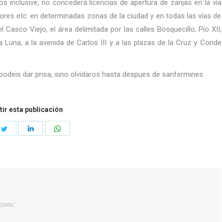
bos inclusive, no concederá licencias de apertura de zanjas en la vía
ores etc. en determinadas zonas de la ciudad y en todas las vías de
 Casco Viejo, el área delimitada por las calles Bosquecillo, Pío XII,
a Luna, a la avenida de Carlos III y a las plazas de la Cruz y Conde
podeis dar prisa, sino olvidaros hasta despues de sanfermines.
ir esta publicación
e
Share
Share
Share
on
on
on
book
Twitter
LinkedIn
WhatsApp
.com/