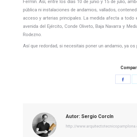
Fermín. Así, entre los días 10 de junio y 15 de julio, am
pública ni instalaciones de andamios, vallados, contened
acceso y arterias principales. La medida afecta a todo el
avenida del Ejército, Conde Oliveto, Baja Navarra y Medi
Rodezno.
Así que redordad, si necesitais poner un andamio, ya os 
Compart
Shar
on
Face
Autor:
Sergio Corcín
http://www.arquitectotecnicopamplona