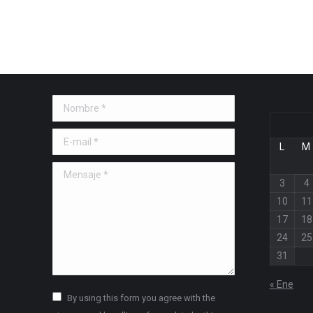
Nombre *
E-mail *
L
M
Mensaje *
3
4
10
11
17
18
24
25
31
« Ene
By using this form you agree with the