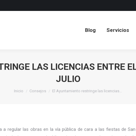
Blog
Servicios
Blog
Servicios
INGE LAS LICENCIAS ENTRE EL 
JULIO
Estás aquí:
Inicio
Consejos
El Ayuntamiento restringe las licencias…
 regular las obras en la vía pública de cara a las fiestas de San