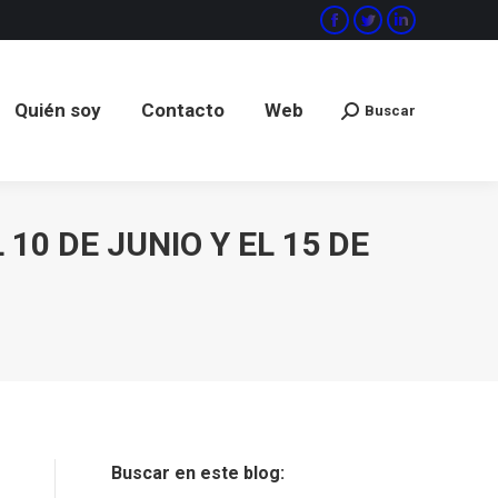
Facebook
Twitter
Linkedin
Quién soy
Contacto
Web
Buscar
Buscar:
Quién soy
Contacto
Web
Buscar
Buscar:
10 DE JUNIO Y EL 15 DE
Buscar en este blog: