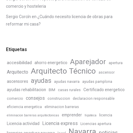
comercio y hosteleria
Sergio Corcín
en
¿Cuándo necesito licencia de obras para
reformar mi casa?
Etiquetas
Aparejador
accesibilidad
ahorro energetico
apertura
Arquitecto Técnico
Arquitecto
ascensor
ayudas
ascensores
ayudas navarra
ayudas pamplona
ayudas rehabilitacion
Certificado energetico
BIM
casas rurales
consejos
comercio
construccion
declaracion responsable
eficiencia energetica
eliminacion barreras
emprender
licencia
eliminacion barreras arquitectonicas
hipoteca
Licencia express
Licencia actividad
Licencias apertura
Navarra
noticias