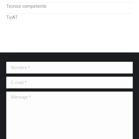
Tecnico competente
TicAT
Nombre *
E-mail *
Mensaje *