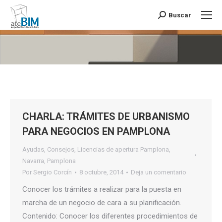
Buscar
Buscar:
Estás aquí:
CHARLA: TRÁMITES DE URBANISMO
PARA NEGOCIOS EN PAMPLONA
Ayudas
,
Consejos
,
Licencias de apertura Pamplona
,
Navarra
,
Pamplona
Por
Sergio Corcín
8 octubre, 2014
Deja un comentario
Conocer los trámites a realizar para la puesta en
marcha de un negocio de cara a su planificación.
Contenido: Conocer los diferentes procedimientos de