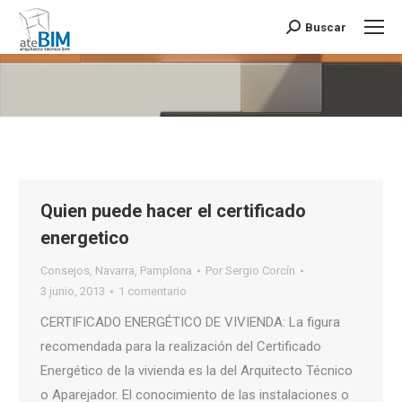
Buscar
Buscar:
Estás aquí:
Quien puede hacer el certificado
energetico
Consejos
,
Navarra
,
Pamplona
Por
Sergio Corcín
3 junio, 2013
1 comentario
CERTIFICADO ENERGÉTICO DE VIVIENDA: La figura
recomendada para la realización del Certificado
Energético de la vivienda es la del Arquitecto Técnico
o Aparejador. El conocimiento de las instalaciones o