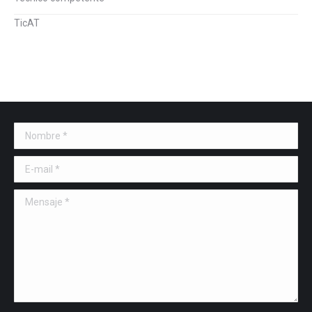
TicAT
Nombre *
E-mail *
Mensaje *