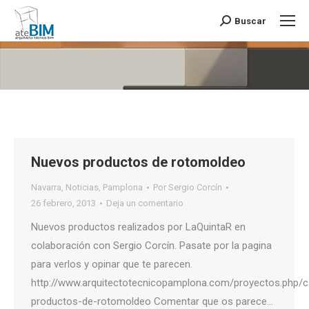
Buscar
Buscar:
Estás aquí:
Nuevos productos de rotomoldeo
Navarra
,
Noticias
,
Pamplona
Por
Sergio Corcín
26 febrero, 2013
Deja un comentario
Nuevos productos realizados por LaQuintaR en
colaboración con Sergio Corcín. Pasate por la pagina
para verlos y opinar que te parecen.
http://www.arquitectotecnicopamplona.com/proyectos.php/c
productos-de-rotomoldeo Comentar que os parece…