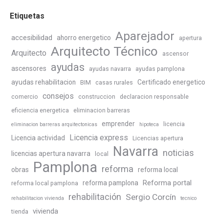
Etiquetas
Aparejador
accesibilidad
ahorro energetico
apertura
Arquitecto Técnico
Arquitecto
ascensor
ayudas
ascensores
ayudas navarra
ayudas pamplona
ayudas rehabilitacion
Certificado energetico
BIM
casas rurales
consejos
comercio
construccion
declaracion responsable
eficiencia energetica
eliminacion barreras
emprender
licencia
eliminacion barreras arquitectonicas
hipoteca
Licencia express
Licencia actividad
Licencias apertura
Navarra
noticias
licencias apertura navarra
local
Pamplona
reforma
obras
reforma local
Reforma portal
reforma pamplona
reforma local pamplona
rehabilitación
Sergio Corcín
rehabilitacion vivienda
tecnico
vivienda
tienda