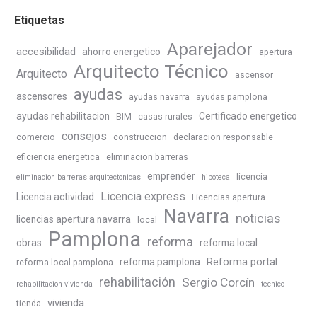
Etiquetas
Aparejador
accesibilidad
ahorro energetico
apertura
Arquitecto Técnico
Arquitecto
ascensor
ayudas
ascensores
ayudas navarra
ayudas pamplona
ayudas rehabilitacion
Certificado energetico
BIM
casas rurales
consejos
comercio
construccion
declaracion responsable
eficiencia energetica
eliminacion barreras
emprender
licencia
eliminacion barreras arquitectonicas
hipoteca
Licencia express
Licencia actividad
Licencias apertura
Navarra
noticias
licencias apertura navarra
local
Pamplona
reforma
obras
reforma local
Reforma portal
reforma pamplona
reforma local pamplona
rehabilitación
Sergio Corcín
rehabilitacion vivienda
tecnico
vivienda
tienda