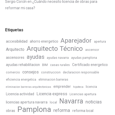
Sergio Corcín
en
¿Cuándo necesito licencia de obras para
reformar mi casa?
Etiquetas
Aparejador
accesibilidad
ahorro energetico
apertura
Arquitecto Técnico
Arquitecto
ascensor
ayudas
ascensores
ayudas navarra
ayudas pamplona
ayudas rehabilitacion
Certificado energetico
BIM
casas rurales
consejos
comercio
construccion
declaracion responsable
eficiencia energetica
eliminacion barreras
emprender
licencia
eliminacion barreras arquitectonicas
hipoteca
Licencia express
Licencia actividad
Licencias apertura
Navarra
noticias
licencias apertura navarra
local
Pamplona
reforma
obras
reforma local