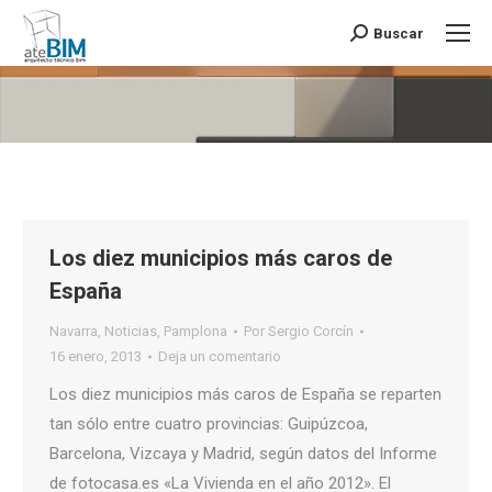
Buscar
Buscar:
Estás aquí:
Los diez municipios más caros de
España
Navarra
,
Noticias
,
Pamplona
Por
Sergio Corcín
16 enero, 2013
Deja un comentario
Los diez municipios más caros de España se reparten
tan sólo entre cuatro provincias: Guipúzcoa,
Barcelona, Vizcaya y Madrid, según datos del Informe
de fotocasa.es «La Vivienda en el año 2012». El