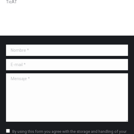
TicAT
Nombre *
E-mail *
Mensaje *
By using this form you agree with the storage and handling of your