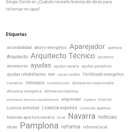
Sergio Corcín
en
¿Cuándo necesito licencia de obras para
reformar mi casa?
Etiquetas
Aparejador
accesibilidad
ahorro energetico
apertura
Arquitecto Técnico
Arquitecto
ascensor
ayudas
ascensores
ayudas navarra
ayudas pamplona
ayudas rehabilitacion
Certificado energetico
BIM
casas rurales
consejos
comercio
construccion
declaracion responsable
eficiencia energetica
eliminacion barreras
emprender
licencia
eliminacion barreras arquitectonicas
hipoteca
Licencia express
Licencia actividad
Licencias apertura
Navarra
noticias
licencias apertura navarra
local
Pamplona
reforma
obras
reforma local