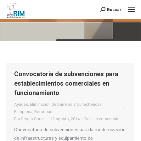
Buscar
Buscar:
Estás aquí:
Convocatoria de subvenciones para
establecimientos comerciales en
funcionamiento
Ayudas
,
Eliminacion de barreras arquitectonicas
,
Pamplona
,
Reformas
Por
Sergio Corcín
12 agosto, 2014
Deja un comentario
Convocatoria de subvenciones para la modernización
de infraestructuras y equipamiento de