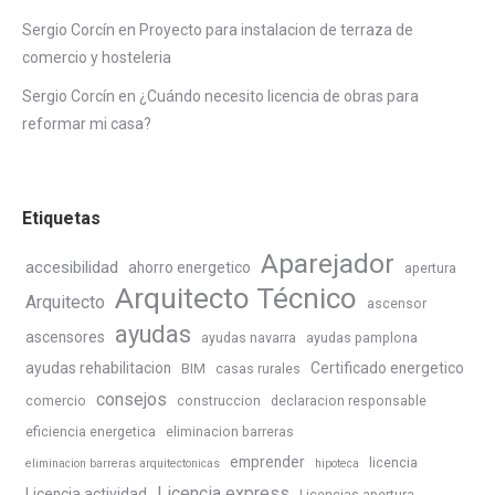
Sergio Corcín
en
Proyecto para instalacion de terraza de
comercio y hosteleria
Sergio Corcín
en
¿Cuándo necesito licencia de obras para
reformar mi casa?
Etiquetas
Aparejador
accesibilidad
ahorro energetico
apertura
Arquitecto Técnico
Arquitecto
ascensor
ayudas
ascensores
ayudas navarra
ayudas pamplona
ayudas rehabilitacion
Certificado energetico
BIM
casas rurales
consejos
comercio
construccion
declaracion responsable
eficiencia energetica
eliminacion barreras
emprender
licencia
eliminacion barreras arquitectonicas
hipoteca
Licencia express
Licencia actividad