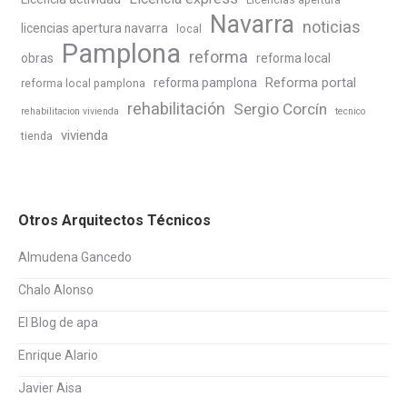
Licencias apertura
Navarra
noticias
licencias apertura navarra
local
Pamplona
reforma
obras
reforma local
Reforma portal
reforma pamplona
reforma local pamplona
rehabilitación
Sergio Corcín
rehabilitacion vivienda
tecnico
vivienda
tienda
Otros Arquitectos Técnicos
Almudena Gancedo
Chalo Alonso
El Blog de apa
Enrique Alario
Javier Aisa