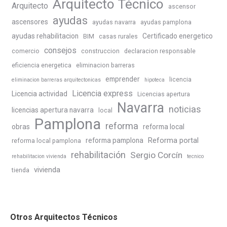
Arquitecto Técnico
Arquitecto
ascensor
ayudas
ascensores
ayudas navarra
ayudas pamplona
ayudas rehabilitacion
Certificado energetico
BIM
casas rurales
consejos
comercio
construccion
declaracion responsable
eficiencia energetica
eliminacion barreras
emprender
licencia
eliminacion barreras arquitectonicas
hipoteca
Licencia express
Licencia actividad
Licencias apertura
Navarra
noticias
licencias apertura navarra
local
Pamplona
reforma
obras
reforma local
Reforma portal
reforma pamplona
reforma local pamplona
rehabilitación
Sergio Corcín
rehabilitacion vivienda
tecnico
vivienda
tienda
Otros Arquitectos Técnicos