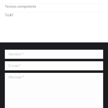
Tecnico competente
TicAT
Nombre *
E-mail *
Mensaje *