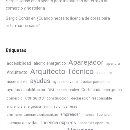
Sergio Corcín
en
Proyecto para instalacion de terraza de
comercio y hosteleria
Sergio Corcín
en
¿Cuándo necesito licencia de obras para
reformar mi casa?
Etiquetas
Aparejador
accesibilidad
ahorro energetico
apertura
Arquitecto Técnico
Arquitecto
ascensor
ayudas
ascensores
ayudas navarra
ayudas pamplona
ayudas rehabilitacion
Certificado energetico
BIM
casas rurales
consejos
comercio
construccion
declaracion responsable
eficiencia energetica
eliminacion barreras
emprender
licencia
eliminacion barreras arquitectonicas
hipoteca
Licencia express
Licencia actividad
Licencias apertura