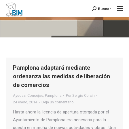
Buscar
Buscar:
Estás aquí:
Pamplona adaptará mediante
ordenanza las medidas de liberación
de comercios
Ayudas
,
Consejos
,
Pamplona
Por
Sergio Corcín
24 enero, 2014
Deja un comentario
Hasta ahora la licencia de apertura otorgada por el
Ayuntamiento de Pamplona era necesaria para la
puesta en marcha de nuevas actividades y obras. Una