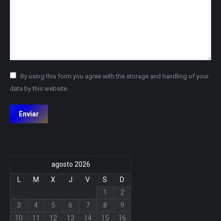
By using this form you agree with the storage and handling of your
data by this website.
Enviar
agosto 2026
L
M
X
J
V
S
D
1
2
3
4
5
6
7
8
9
10
11
12
13
14
15
16