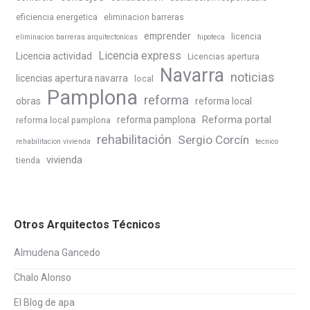
eficiencia energetica
eliminacion barreras
emprender
licencia
eliminacion barreras arquitectonicas
hipoteca
Licencia express
Licencia actividad
Licencias apertura
Navarra
noticias
licencias apertura navarra
local
Pamplona
reforma
obras
reforma local
Reforma portal
reforma pamplona
reforma local pamplona
rehabilitación
Sergio Corcín
rehabilitacion vivienda
tecnico
vivienda
tienda
Otros Arquitectos Técnicos
Almudena Gancedo
Chalo Alonso
El Blog de apa