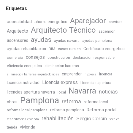
Etiquetas
Aparejador
accesibilidad
ahorro energetico
apertura
Arquitecto Técnico
Arquitecto
ascensor
ayudas
ascensores
ayudas navarra
ayudas pamplona
ayudas rehabilitacion
Certificado energetico
BIM
casas rurales
consejos
comercio
construccion
declaracion responsable
eficiencia energetica
eliminacion barreras
emprender
licencia
eliminacion barreras arquitectonicas
hipoteca
Licencia express
Licencia actividad
Licencias apertura
Navarra
noticias
licencias apertura navarra
local
Pamplona
reforma
obras
reforma local
Reforma portal
reforma pamplona
reforma local pamplona
rehabilitación
Sergio Corcín
rehabilitacion vivienda
tecnico
vivienda
tienda