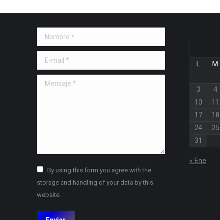
Nombre *
E-mail *
L
M
Mensaje *
3
4
10
11
17
18
24
25
31
« Ene
By using this form you agree with the
storage and handling of your data by this
website.