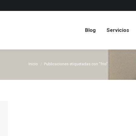
Blog
Servicios
Blog
Servicios
Inicio
Publicaciones etiquetadas con "frio"
Estás aquí: