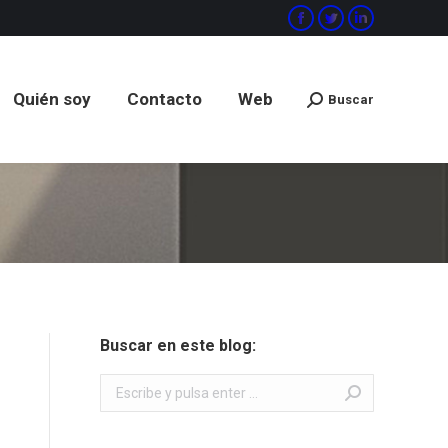
Facebook
Twitter
Linkedin
Quién soy
Contacto
Web
Buscar
Buscar:
Quién soy
Contacto
Web
Buscar
Buscar:
Buscar en este blog:
Buscar: