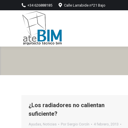
+34 626888185
Calle Larrabide nº21 Bajo
¿Los radiadores no calientan
suficiente?
Ayudas
,
Noticias
Por
Sergio Corcín
4 febrero, 2013