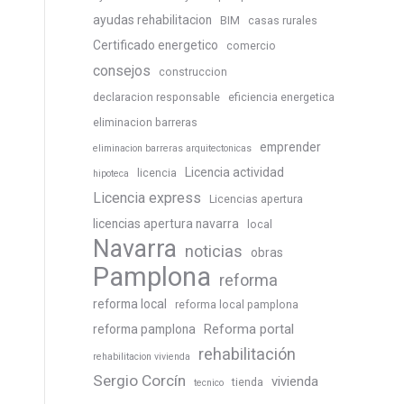
ayudas rehabilitacion
BIM
casas rurales
Certificado energetico
comercio
consejos
construccion
declaracion responsable
eficiencia energetica
eliminacion barreras
emprender
eliminacion barreras arquitectonicas
Licencia actividad
licencia
hipoteca
Licencia express
Licencias apertura
licencias apertura navarra
local
Navarra
noticias
obras
Pamplona
reforma
reforma local
reforma local pamplona
Reforma portal
reforma pamplona
rehabilitación
rehabilitacion vivienda
Sergio Corcín
vivienda
tienda
tecnico