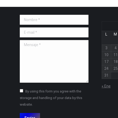
Nombre *
E-mail *
L
M
Mensaje *
3
4
10
11
17
18
24
25
31
« Ene
By using this form you agree with the
storage and handling of your data by this
website.