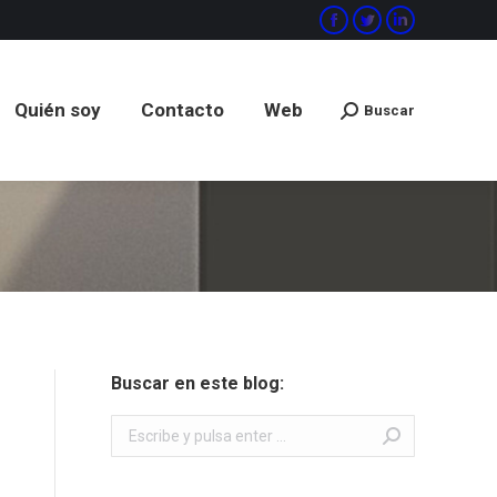
Facebook
Twitter
Linkedin
Quién soy
Contacto
Web
Buscar
Buscar:
Quién soy
Contacto
Web
Buscar
Buscar:
Buscar en este blog:
Buscar: