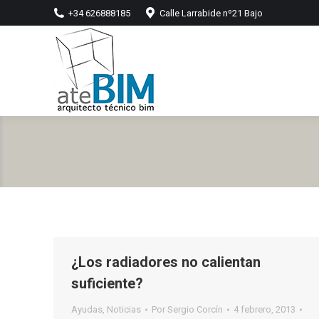
+34 626888185
Calle Larrabide nº21 Bajo
¿Los radiadores no calientan
suficiente?
Ayudas
,
Noticias
Por
Sergio Corcín
4 febrero, 2013