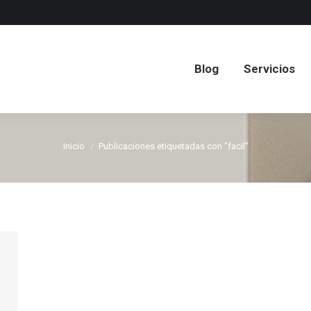
Blog
Servicios
Blog
Servicios
Inicio
Publicaciones etiquetadas con "facil"
Estás aquí: