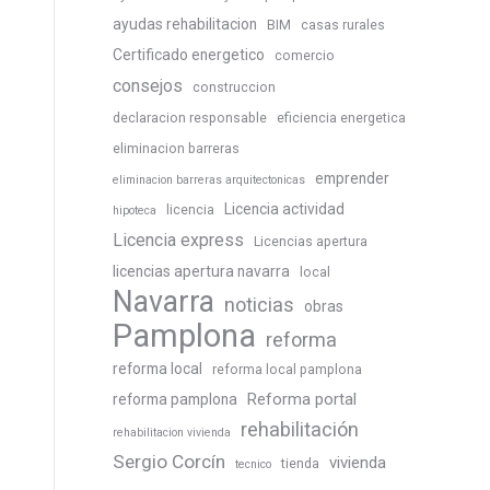
ayudas rehabilitacion
BIM
casas rurales
Certificado energetico
comercio
consejos
construccion
declaracion responsable
eficiencia energetica
eliminacion barreras
emprender
eliminacion barreras arquitectonicas
Licencia actividad
licencia
hipoteca
Licencia express
Licencias apertura
licencias apertura navarra
local
Navarra
noticias
obras
Pamplona
reforma
reforma local
reforma local pamplona
Reforma portal
reforma pamplona
rehabilitación
rehabilitacion vivienda
Sergio Corcín
vivienda
tienda
tecnico