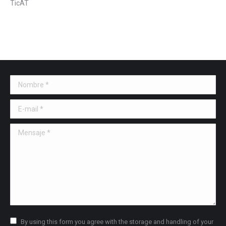
TicAT
Nombre *
E-mail *
Mensaje *
By using this form you agree with the storage and handling of your