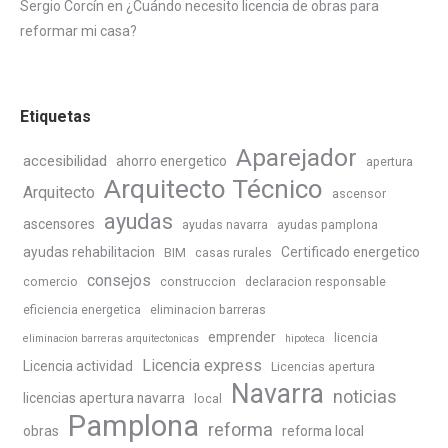
Sergio Corcín
en
¿Cuándo necesito licencia de obras para
reformar mi casa?
Etiquetas
Aparejador
accesibilidad
ahorro energetico
apertura
Arquitecto Técnico
Arquitecto
ascensor
ayudas
ascensores
ayudas navarra
ayudas pamplona
ayudas rehabilitacion
Certificado energetico
BIM
casas rurales
consejos
comercio
construccion
declaracion responsable
eficiencia energetica
eliminacion barreras
emprender
licencia
eliminacion barreras arquitectonicas
hipoteca
Licencia express
Licencia actividad
Licencias apertura
Navarra
noticias
licencias apertura navarra
local
Pamplona
reforma
obras
reforma local