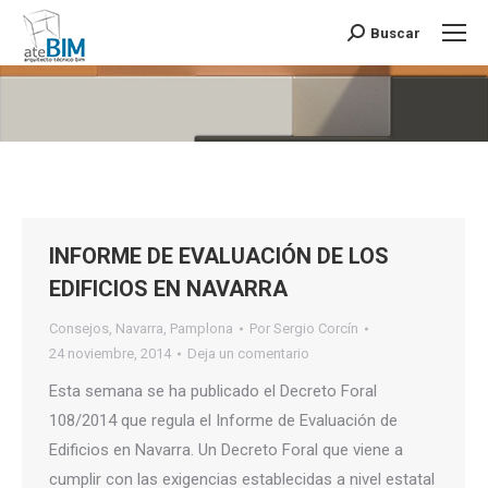
Buscar
Buscar:
Estás aquí:
INFORME DE EVALUACIÓN DE LOS
EDIFICIOS EN NAVARRA
Consejos
,
Navarra
,
Pamplona
Por
Sergio Corcín
24 noviembre, 2014
Deja un comentario
Esta semana se ha publicado el Decreto Foral
108/2014 que regula el Informe de Evaluación de
Edificios en Navarra. Un Decreto Foral que viene a
cumplir con las exigencias establecidas a nivel estatal