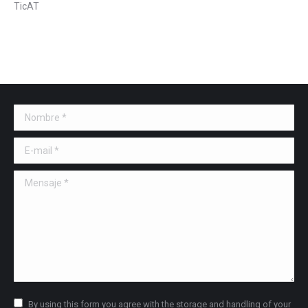
TicAT
Nombre *
E-mail *
Mensaje *
By using this form you agree with the storage and handling of your