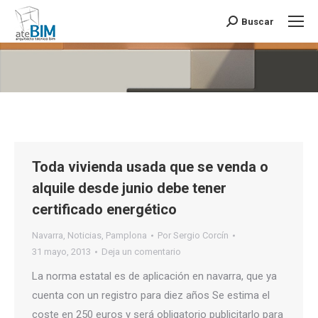
Buscar
Buscar:
Estás aquí:
Toda vivienda usada que se venda o
alquile desde junio debe tener
certificado energético
Navarra
,
Noticias
,
Pamplona
Por
Sergio Corcín
31 mayo, 2013
Deja un comentario
La norma estatal es de aplicación en navarra, que ya
cuenta con un registro para diez años Se estima el
coste en 250 euros y será obligatorio publicitarlo para