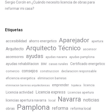
Sergio Corcín
en
¿Cuándo necesito licencia de obras para
reformar mi casa?
Etiquetas
Aparejador
accesibilidad
ahorro energetico
apertura
Arquitecto Técnico
Arquitecto
ascensor
ayudas
ascensores
ayudas navarra
ayudas pamplona
ayudas rehabilitacion
Certificado energetico
BIM
casas rurales
consejos
comercio
construccion
declaracion responsable
eficiencia energetica
eliminacion barreras
emprender
licencia
eliminacion barreras arquitectonicas
hipoteca
Licencia express
Licencia actividad
Licencias apertura
Navarra
noticias
licencias apertura navarra
local
Pamplona
reforma
obras
reforma local