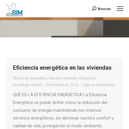
Buscar
Buscar:
Estás aquí:
Eficiencia energética en las viviendas
Eficiencia energética
,
Navarra
,
Noticias
,
Pamplona
Por
Sergio Corcín
29 noviembre, 2012
Deja un comentario
QUÉ ES LA EFICIENCIA ENERGÉTICA La Eficiencia
Energética se puede definir como la reducción del
consumo de energía manteniendo los mismos
servicios energéticos, sin disminuir nuestro confort y
calidad de vida, protegiendo el medio ambiente,