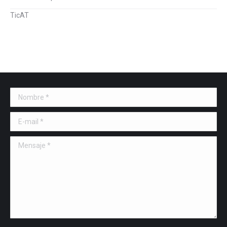
TicAT
Nombre *
E-mail *
Mensaje *