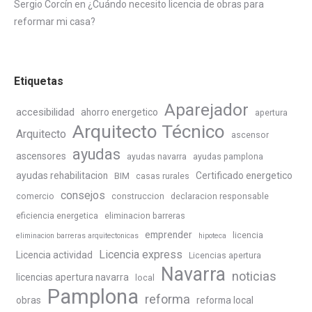
Sergio Corcín
en
¿Cuándo necesito licencia de obras para
reformar mi casa?
Etiquetas
Aparejador
accesibilidad
ahorro energetico
apertura
Arquitecto Técnico
Arquitecto
ascensor
ayudas
ascensores
ayudas navarra
ayudas pamplona
ayudas rehabilitacion
Certificado energetico
BIM
casas rurales
consejos
comercio
construccion
declaracion responsable
eficiencia energetica
eliminacion barreras
emprender
licencia
eliminacion barreras arquitectonicas
hipoteca
Licencia express
Licencia actividad
Licencias apertura
Navarra
noticias
licencias apertura navarra
local
Pamplona
reforma
obras
reforma local