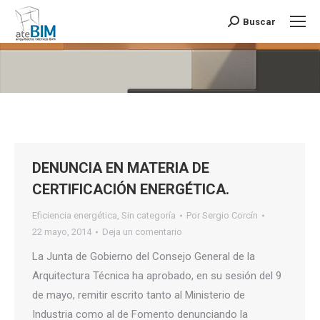
Buscar
Buscar:
Estás aquí:
DENUNCIA EN MATERIA DE
CERTIFICACIÓN ENERGÉTICA.
Eficiencia energética
,
Sin categoría
Por
Sergio Corcín
22 mayo, 2014
Deja un comentario
La Junta de Gobierno del Consejo General de la
Arquitectura Técnica ha aprobado, en su sesión del 9
de mayo, remitir escrito tanto al Ministerio de
Industria como al de Fomento denunciando la