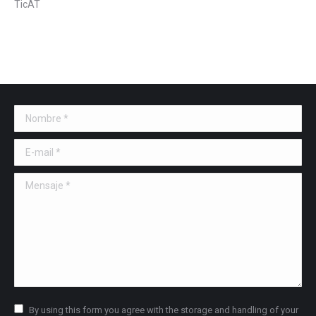
TicAT
Nombre *
E-mail *
Mensaje *
By using this form you agree with the storage and handling of your