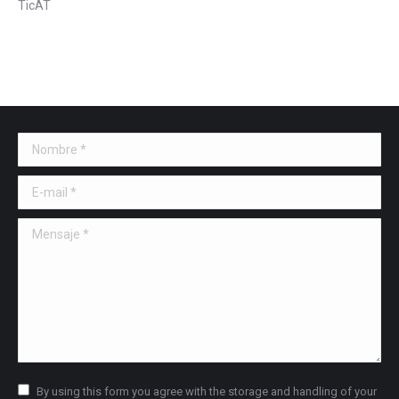
TicAT
Nombre *
E-mail *
Mensaje *
By using this form you agree with the storage and handling of your