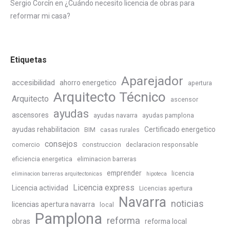
Sergio Corcín
en
¿Cuándo necesito licencia de obras para
reformar mi casa?
Etiquetas
Aparejador
accesibilidad
ahorro energetico
apertura
Arquitecto Técnico
Arquitecto
ascensor
ayudas
ascensores
ayudas navarra
ayudas pamplona
ayudas rehabilitacion
Certificado energetico
BIM
casas rurales
consejos
comercio
construccion
declaracion responsable
eficiencia energetica
eliminacion barreras
emprender
licencia
eliminacion barreras arquitectonicas
hipoteca
Licencia express
Licencia actividad
Licencias apertura
Navarra
noticias
licencias apertura navarra
local
Pamplona
reforma
obras
reforma local