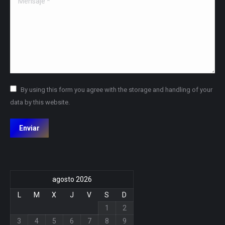
By using this form you agree with the storage and handling of your
data by this website.
Enviar
agosto 2026
L
M
X
J
V
S
D
1
2
3
4
5
6
7
8
9