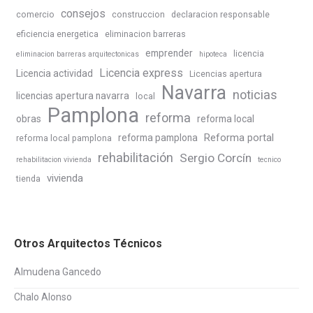
consejos
comercio
construccion
declaracion responsable
eficiencia energetica
eliminacion barreras
emprender
licencia
eliminacion barreras arquitectonicas
hipoteca
Licencia express
Licencia actividad
Licencias apertura
Navarra
noticias
licencias apertura navarra
local
Pamplona
reforma
obras
reforma local
Reforma portal
reforma pamplona
reforma local pamplona
rehabilitación
Sergio Corcín
rehabilitacion vivienda
tecnico
vivienda
tienda
Otros Arquitectos Técnicos
Almudena Gancedo
Chalo Alonso