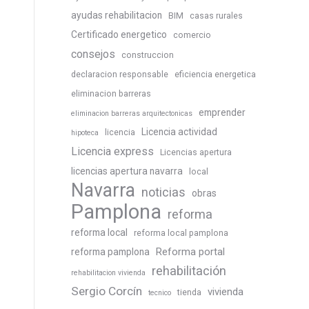
ayudas rehabilitacion
BIM
casas rurales
Certificado energetico
comercio
consejos
construccion
declaracion responsable
eficiencia energetica
eliminacion barreras
emprender
eliminacion barreras arquitectonicas
Licencia actividad
licencia
hipoteca
Licencia express
Licencias apertura
licencias apertura navarra
local
Navarra
noticias
obras
Pamplona
reforma
reforma local
reforma local pamplona
Reforma portal
reforma pamplona
rehabilitación
rehabilitacion vivienda
Sergio Corcín
vivienda
tienda
tecnico