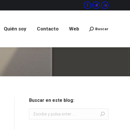
Facebook
Twitter
Linkedin
Quién soy
Contacto
Web
Buscar
Buscar:
Quién soy
Contacto
Web
Buscar
Buscar:
Buscar en este blog:
Buscar: