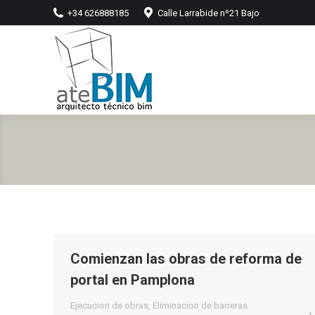
+34 626888185
Calle Larrabide nº21 Bajo
Comienzan las obras de reforma de
portal en Pamplona
Ejecucion de obras
,
Eliminacion de barreras