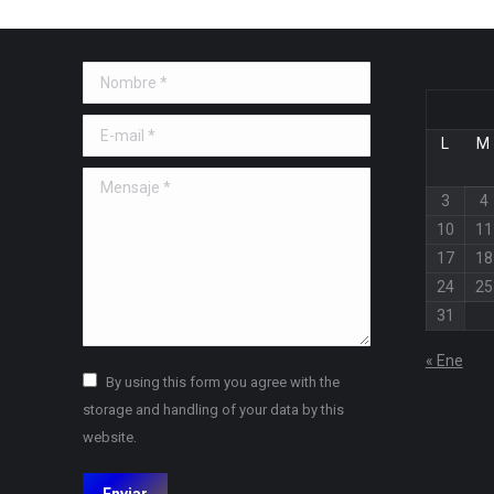
Nombre *
E-mail *
L
M
Mensaje *
3
4
10
11
17
18
24
25
31
« Ene
By using this form you agree with the
storage and handling of your data by this
website.