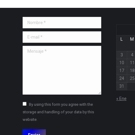
Nombre *
E-mail *
L
M
Mensaje *
3
4
10
11
17
18
24
25
31
« Ene
By using this form you agree with the
storage and handling of your data by this
website.