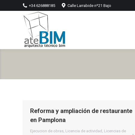
+34 626888185
Calle Larrabide nº21 Bajo
Reforma y ampliación de restaurante
en Pamplona
Ejecucion de obras
,
Licencia de actividad
,
Licencias de