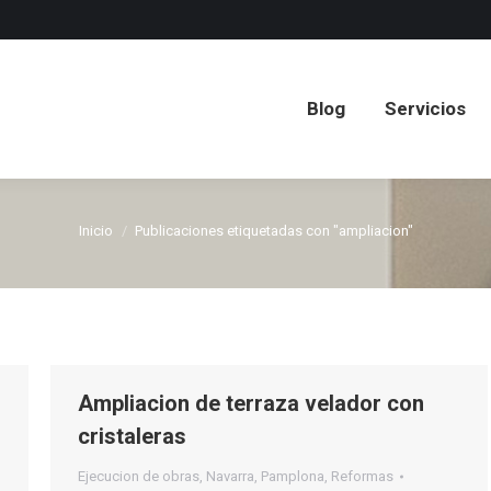
Blog
Servicios
Blog
Servicios
Inicio
Publicaciones etiquetadas con "ampliacion"
Estás aquí:
Ampliacion de terraza velador con
cristaleras
Ejecucion de obras
,
Navarra
,
Pamplona
,
Reformas