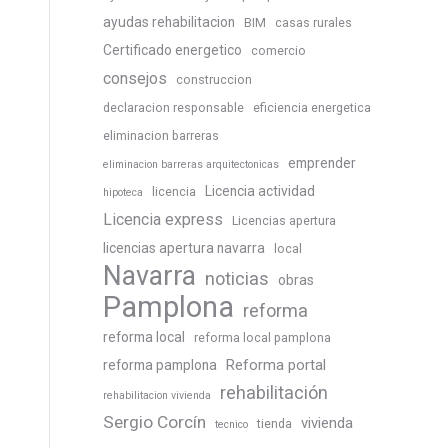
ayudas rehabilitacion
BIM
casas rurales
Certificado energetico
comercio
consejos
construccion
declaracion responsable
eficiencia energetica
eliminacion barreras
emprender
eliminacion barreras arquitectonicas
Licencia actividad
licencia
hipoteca
Licencia express
Licencias apertura
licencias apertura navarra
local
Navarra
noticias
obras
Pamplona
reforma
reforma local
reforma local pamplona
Reforma portal
reforma pamplona
rehabilitación
rehabilitacion vivienda
Sergio Corcín
vivienda
tienda
tecnico