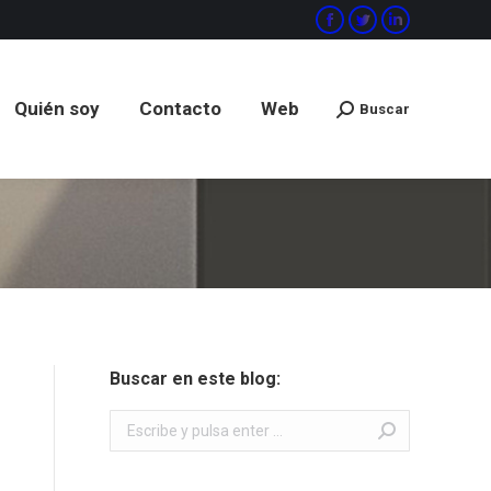
Facebook
Twitter
Linkedin
Quién soy
Contacto
Web
Buscar
Buscar:
Quién soy
Contacto
Web
Buscar
Buscar:
Buscar en este blog:
Buscar: